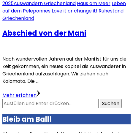
2025
Auswandern Griechenland
Haus am Meer
Leben
auf dem Peleponnes
Love it or change it!
Ruhestand
Griechenland
Abschied von der Mani
Nach wundervollen Jahren auf der Mani ist für uns die
Zeit gekommen, ein neues Kapitel als Auswanderer in
Griechenland aufzuschlagen: Wir ziehen nach
Kalamata. Die …
Mehr erfahren
Suchst
du
nach
Bleib am Ball!
etwas?